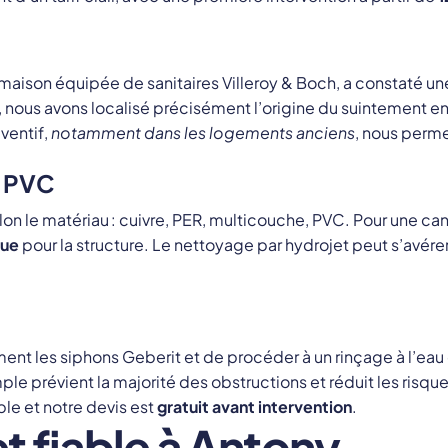
 maison équipée de sanitaires Villeroy & Boch, a constaté une
, nous avons localisé précisément l’origine du suintement 
ventif,
notamment dans les logements anciens
, nous permet
t PVC
n le matériau : cuivre, PER, multicouche, PVC. Pour une can
que
pour la structure. Le nettoyage par hydrojet peut s’avére
ent les siphons Geberit et de procéder à un rinçage à l’ea
e prévient la majorité des obstructions et réduit les risque
le et notre devis est
gratuit avant intervention
.
et fiable à Antony