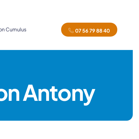
tion Cumulus
07 56 79 88 40
on Antony